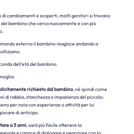
 di cambiamenti e scoperti, molti genitori si trovano
del bambino che cerca nuovamente e con più
o.
l mondo esterno il bambino reagisce andando a
uillizzano.
econda dell’età del bambino.
nsiglia:
splicitamente richiesto dal bambino
, né quindi come
oni di rabbia, stanchezza o impazienza del piccolo;
seno per noia con esperienze o attività per lui
giocare di anticipo.
tare a 3 anni
, sarà più facile ottenere la
sapevole e capace di dialogare e negoziare con la