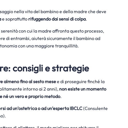
assaggio nella vita del bambino e della madre che deve
a
e soprattutto
rifuggendo dai sensi di colpa
.
 serenità con cui la madre affronta questo processo,
ere di entrambi, aiuterà sicuramente il bambino ad
utonomia con una maggiore tranquillità.
re: consigli e strategie
re almeno fino al sesto mese
e di proseguire finché la
litamente intorno ai 2 anni),
non esiste un momento
re né un vero e proprio metodo
.
ersi ad un’ostetrica o ad un’esperta IBCLC
(Consulente
o).
tere di allattare, il modo migliore per abituare il