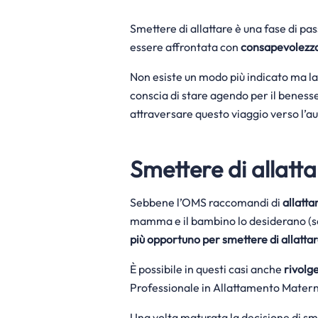
Smettere di allattare è una fase di p
essere affrontata con
consapevolezz
Non esiste un modo più indicato ma la
conscia di stare agendo per il beness
attraversare questo viaggio verso l’a
Smettere di allatta
Sebbene l’OMS raccomandi di
allatta
mamma e il bambino lo desiderano (so
più opportuno per smettere di allatta
È possibile in questi casi anche
rivolg
Professionale in Allattamento Matern
Una volta maturata la decisione di smet