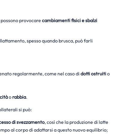
te possono provocare
cambiamenti fisici e sbalzi
allattamento, spesso quando brusca, può farli
drenato regolarmente, come nel caso di
dotti ostruiti
o
icità
o
rabbia
.
ollaterali si può:
ocesso di svezzamento
, così che
la produzione di latte
po al corpo di adattarsi a questo nuovo equilibrio;