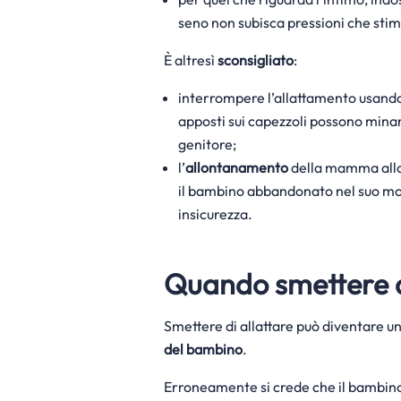
seno non subisca pressioni che stim
È altresì
sconsigliato
:
interrompere l’allattamento usando
apposti sui capezzoli possono minare
genitore;
l’
allontanamento
della mamma alla 
il bambino abbandonato nel suo mom
insicurezza.
Quando smettere d
Smettere di allattare può diventare 
del bambino
.
Erroneamente si crede che il bambino