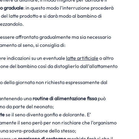
o graduale
: in questo modo l’interruzione procederà
e del latte prodotto e si darà modo al bambino di
vezzandolo.
essere affrontato gradualmente ma sia necessario
mento al seno, si consiglia di:
re indicazioni su un eventuale
latte artificiale
o altro
ione del bambino così da distoglierlo dall’allattamento
to della giornata non richiesta espressamente dal
antenendo una
routine di alimentazione fissa
può
erno da parte del neonato;
tte
se il seno diventa gonfio e dolorante. E’
amente il seno però per non rischiare che
l’organismo
 una sovra-produzione dello stesso;
ssare un
reggiseno di sostegno
morbido farà sì che il