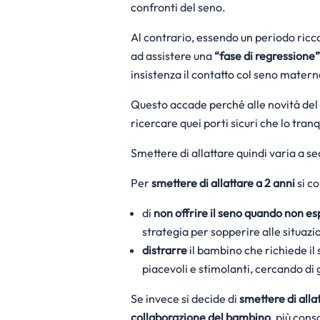
confronti del seno.
Al contrario, essendo un periodo ricco
ad assistere una
“fase di regressione”
insistenza il contatto col seno matern
Questo accade perché alle novità de
ricercare quei porti sicuri che lo tranq
Smettere di allattare quindi varia a s
Per
smettere di allattare a 2 anni
si co
di
non offrire il seno quando non e
strategia per sopperire alle situazi
distrarre
il bambino che richiede il 
piacevoli e stimolanti, cercando di 
Se invece si decide di
smettere di allat
collaborazione del bambino
, più con