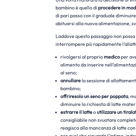
bambino è quello di
procedere in mod
di pari passo con il graduale diminuir
abituarsi alla nuova alimentazione, s
Laddove questo passaggio non possa 
interrompere più rapidamente l’allatta
rivolgersi al proprio
medico
per ave
alimento da inserire nell’alimentaz
al seno;
annullare
la sessione di allattamen
bambino;
offrire
solo un seno per poppata
, m
diminuire la richiesta di latte mat
estrarre il latte
o
utilizzare un tirala
consigliabile non svuotare complet
reagisca alla mancanza di latte con
per quel che riguarda l’intimo, indo