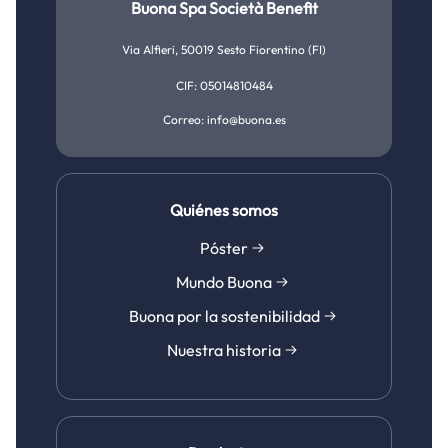
Buona Spa Società Benefit
Ser mamá
Buona por la sostenibilidad
Defensas inmunitarias
Via Alfieri, 50019 Sesto Fiorentino (FI)
Crecer juntos
Nuestra historia
Bienestar gastrointestinal
CIF: 05014810484
Hora de dormir
Correo: info@buona.es
Bienestar de las vías respiratorias
Comida y alrededores
Cansancio y fatiga
Sueño e inquietud
Quiénes somos
Póster
Para la mamá
Mundo Buona
Buona por la sostenibilidad
Nuestra historia