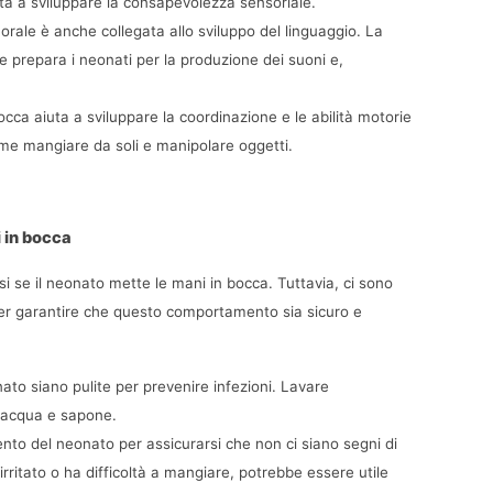
iuta a sviluppare la consapevolezza sensoriale.
 orale è anche collegata allo sviluppo del linguaggio. La 
e prepara i neonati per la produzione dei suoni e, 
occa aiuta a sviluppare la coordinazione e le abilità motorie 
come mangiare da soli e manipolare oggetti.
i in bocca
i se il neonato mette le mani in bocca. Tuttavia, ci sono 
er garantire che questo comportamento sia sicuro e 
ato siano pulite per prevenire infezioni. Lavare 
 acqua e sapone.
nto del neonato per assicurarsi che non ci siano segni di 
rritato o ha difficoltà a mangiare, potrebbe essere utile 