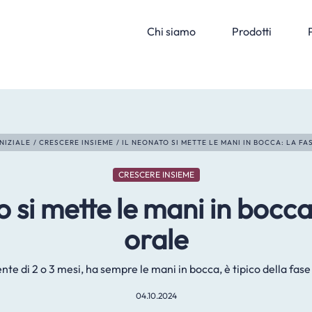
Chi siamo
Prodotti
a
Il Manifesto
Latti per l'infanzia
Essere mamma
 scopri
piena
La nostra storia
Crescita e sviluppo
Ora della nanna
INIZIALE
CRESCERE INSIEME
IL NEONATO SI METTE LE MANI IN BOCCA: LA FA
, un
 per il
ubbi.
Il mondo Buona
Difese immunitarie
Pappa e dintorni
CRESCERE INSIEME
l
e
te e
Buona per la sostenibilità
Benessere gastrointestinale
Crescere insieme
.
 si mette le mani in bocca
Benessere vie respiratorie
tempo
orale
Stanchezza e affaticamento
Sonno e agitazione
te di 2 o 3 mesi, ha sempre le mani in bocca, è tipico della fase
Per la mamma
li
04.10.2024
Dermatologia