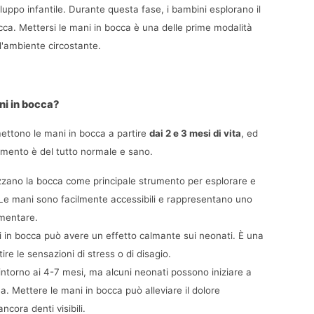
iluppo infantile. Durante questa fase, i bambini esplorano il 
a. Mettersi le mani in bocca è una delle prime modalità 
 l'ambiente circostante.
ni in bocca?
mettono le mani in bocca a partire 
dai 2 e 3 mesi di vita
, ed 
mento è del tutto normale e sano.
lizzano la bocca come principale strumento per esplorare e 
Le mani sono facilmente accessibili e rappresentano uno 
imentare.
i in bocca può avere un effetto calmante sui neonati. È una 
re le sensazioni di stress o di disagio.
a intorno ai 4-7 mesi, ma alcuni neonati possono iniziare a 
a. Mettere le mani in bocca può alleviare il dolore 
cora denti visibili.