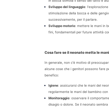
in bocca stimola il senso del tatto e a
Sviluppo del linguaggio
: l'esplorazione
stimolazione della bocca e delle gengiv
successivamente, per il parlare.
Sviluppo motorio
: mettere le mani in b
fini, fondamentali per future attività 
Cosa fare se il neonato metta le man
In generale, non c'è motivo di preoccupars
alcune cose che i genitori possono fare p
benefico:
Igiene
: assicurarsi che le mani del neon
regolarmente le mani del bambino con
Monitoraggio
: osservare il comportame
disagio o dolore. Se il neonato sembra i