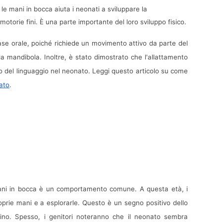
 le mani in bocca aiuta i neonati a sviluppare la 
otorie fini. È una parte importante del loro sviluppo fisico.
ase orale, poiché richiede un movimento attivo da parte del 
 mandibola. Inoltre, è stato dimostrato che l'allattamento 
al seno contribuisce a un migliore sviluppo del linguaggio nel neonato. Leggi questo articolo su come 
ato
.
ani in bocca è un comportamento comune. A questa età, i 
oprie mani e a esplorarle. Questo è un segno positivo dello 
ino. Spesso, i genitori noteranno che il neonato sembra 